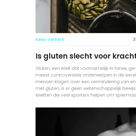
Kees Verkerk
3
Is gluten slecht voor krac
Gluten, een eiwit dat voornamelijk in tarwe, ge
meest controversiële onderwerpen in de were
mensen klagen over een vermindering van ene
met gluten, is er geen wetenschappelijk bewijs
eiwitten die veel sporters helpen om spiermass
verbonden aan het consumeren van gluten.