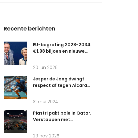
Recente berichten
EU-begroting 2028-2034:
€1,98 biljoen en nieuwe
heffingen
20 jun 2026
Jesper de Jong dwingt
respect af tegen Alcaraz
op Roland Garros
31 mei 2024
Piastri pakt pole in Qatar,
Verstappen met
technische problemen op
zesde
29 nov 2025