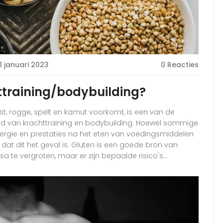
1 januari 2023
0 Reacties
httraining/bodybuilding?
rst, rogge, spelt en kamut voorkomt, is een van de
ld van krachttraining en bodybuilding. Hoewel sommige
rgie en prestaties na het eten van voedingsmiddelen
 dat dit het geval is. Gluten is een goede bron van
a te vergroten, maar er zijn bepaalde risico's