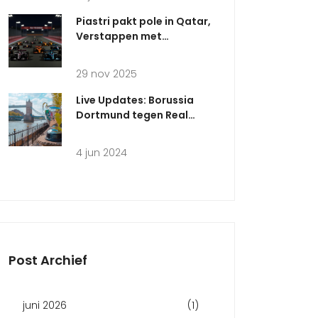
Piastri pakt pole in Qatar,
Verstappen met
technische problemen op
zesde
29 nov 2025
Live Updates: Borussia
Dortmund tegen Real
Madrid in de Champions
League
4 jun 2024
Post Archief
juni 2026
(1)