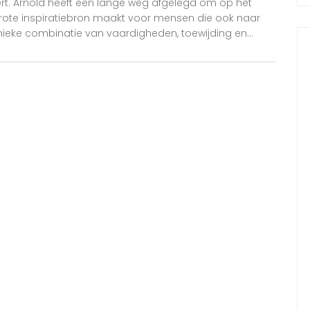
ert. Arnold heeft een lange weg afgelegd om op het
rote inspiratiebron maakt voor mensen die ook naar
nieke combinatie van vaardigheden, toewijding en
en te bereiken.