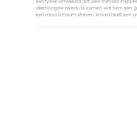
een fysiek ontwikkeld dat vele mensen inspire
allerhoogste niveau te komen, wat hem een g
een mooi lichaam streven. Arnold heeft een u
motivatie die veel mensen helpen om hun doel