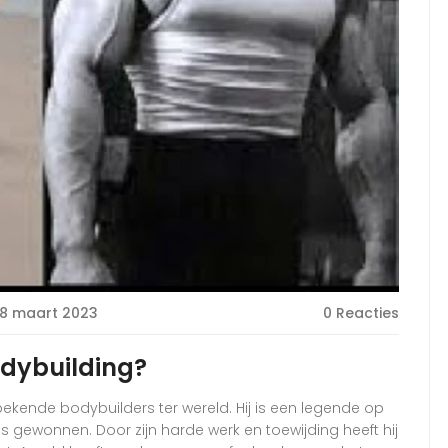
8 maart 2023
0 Reacties
dybuilding?
kende bodybuilders ter wereld. Hij is een legende op
ls gewonnen. Door zijn harde werk en toewijding heeft hij