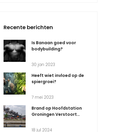
Recente berichten
Is Banaan goed voor
bodybuilding?
30 jan 2023
Heeft wiet invloed op de
spiergroei?
7 mei 2023
Brand op Hoofdstation
Groningen Verstoort
Treindienst Tussen
Groningen en Europapark
18 jul 2024