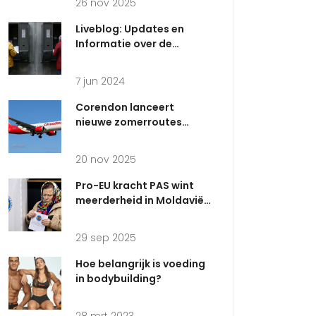
26 nov 2025
Liveblog: Updates en
Informatie over de
Europese
Parlementsverkiezingen
7 jun 2024
in Apeldoorn
Corendon lanceert
nieuwe zomerroutes
vanaf Maastricht Aachen
Airport, maar schrapt
20 nov 2025
Antalya vanwege weinig
vraag
Pro-EU kracht PAS wint
meerderheid in Moldavië,
2025
29 sep 2025
Hoe belangrijk is voeding
in bodybuilding?