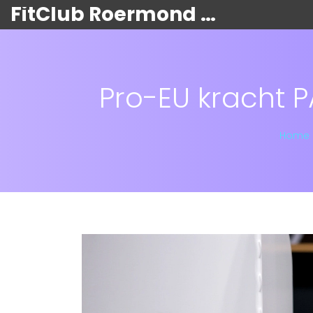
FitClub Roermond Kracht
Pro-EU kracht P
Home