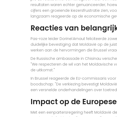
resultaten waren echter genuanceerder; hoewe
cijfers een groeiende kiezersfrustratie zien, 
langzaam reageerde op de economische gevo
Reacties van belangrij
Pas-roze leider
Dorinel Arnaut
feliciteerde zowe
duidelijke bevestiging dat Moldavië op de jui
werken aan de hervormingen die Brussel vraag
De Russische ambassade in Chisinau verschee
"We respecteren de wil van het Moldavische v
de uitkomst."
In
Brussel
reageerde de EU-commissaris voor u
boodschap: "De verkiezing bevestigt Moldavië
een versnelde onderhandelingen over toetred
Impact op de Europese 
Met een eenpartersregering heeft Moldavië de p