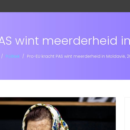
AS wint meerderheid i
Politiek
Pro-EU kracht PAS wint meerderheid in Moldavië, 