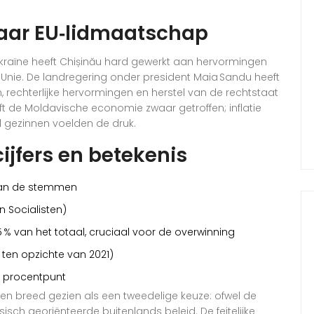
aar EU‑lidmaatschap
kraïne heeft
Chișinău
hard gewerkt aan hervormingen
e Unie. De landregering onder president
Maia Sandu
heeft
, rechterlijke hervormingen en herstel van de rechtstaat
t de Moldavische economie zwaar getroffen; inflatie
 gezinnen voelden de druk.
cijfers en betekenis
 % van de stemmen
n Socialisten)
% van het totaal, cruciaal voor de overwinning
g ten opzichte van 2021)
64 procentpunt
n breed gezien als een tweedelige keuze: ofwel de
isch georiënteerde buitenlands beleid. De feitelijke