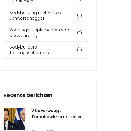
supplement
Bodybuilding met Arnold
(1)
Schwarzenegger
Voedingssupplementen voor
(1)
bodybuilding
Bodybuilders
(1)
Trainingsschema's
Recente berichten
VS overweegt
Tomahawk-raketten voor
Oekraïne, zegt Vance