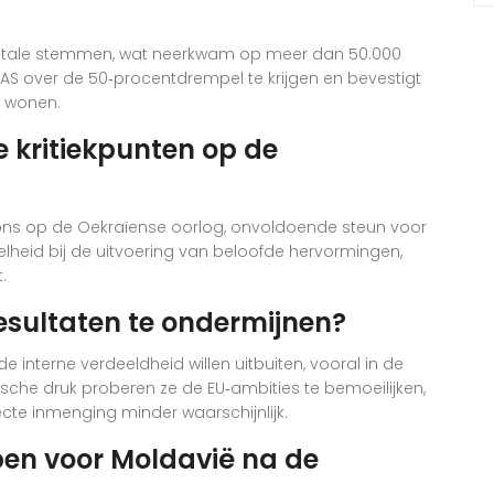
 totale stemmen, wat neerkwam op meer dan 50.000
S over de 50‑procentdrempel te krijgen en bevestigt
U wonen.
 kritiekpunten op de
pons op de Oekraïense oorlog, onvoldoende steun voor
heid bij de uitvoering van beloofde hervormingen,
.
esultaten te ondermijnen?
interne verdeeldheid willen uitbuiten, vooral in de
che druk proberen ze de EU‑ambities te bemoeilijken,
recte inmenging minder waarschijnlijk.
pen voor Moldavië na de