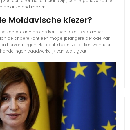
g zou een enorme stimulans zijn; een negatieve zou de
der polariserend maken.
de Moldavische kiezer?
wee kanten: aan de ene kant een belofte van meer
aan de andere kant een mogelijk langere periode van
aan hervormingen. Het echte teken zal blijken wanneer
handelingen daadwerkelijk van start gaat.