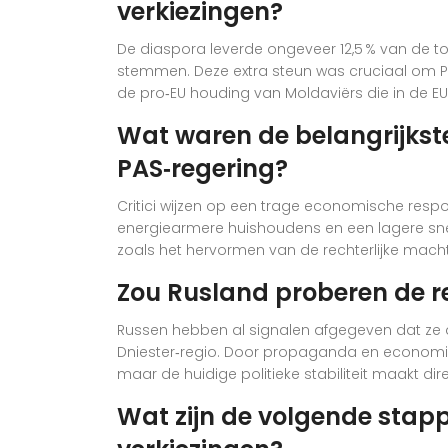
verkiezingen?
De diaspora leverde ongeveer 12,5 % van de
stemmen. Deze extra steun was cruciaal om PA
de pro‑EU houding van Moldaviërs die in de E
Wat waren de belangrijkste
PAS‑regering?
Critici wijzen op een trage economische res
energiearmere huishoudens en een lagere snel
zoals het hervormen van de rechterlijke macht
Zou Rusland proberen de r
Russen hebben al signalen afgegeven dat ze de 
Dniester‑regio. Door propaganda en economis
maar de huidige politieke stabiliteit maakt di
Wat zijn de volgende stap