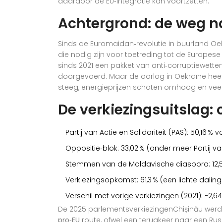
daardoor de EU‑integratie kan voortzetten.
Achtergrond: de weg n
Sinds de Euromaidan‑revolutie in buurland Oe
die nodig zijn voor toetreding tot de Europes
sinds 2021 een pakket van anti‑corruptiewetten
doorgevoerd. Maar de oorlog in Oekraïne heef
steeg, energieprijzen schoten omhoog en veel
De verkiezingsuitslag: 
Partij van Actie en Solidariteit (PAS): 50,16
Oppositie‑blok: 33,02 % (onder meer Partij va
Stemmen van de Moldavische diaspora: 12,5 
Verkiezingsopkomst: 61,3 % (een lichte dalin
Verschil met vorige verkiezingen (2021): −2,
De
2025 parlementsverkiezingen
Chișinău
werde
pro‑EU
route, ofwel een terugkeer naar een Russ