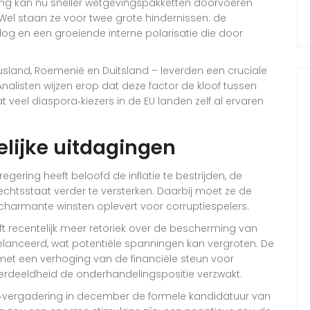
ing kan nu sneller wetgevingspakketten doorvoeren
Wel staan ze voor twee grote hindernissen: de
g en een groeiende interne polarisatie die door
usland, Roemenië en Duitsland – leverden een cruciale
listen wijzen erop dat deze factor de kloof tussen
at veel diaspora‑kiezers in de EU landen zelf al ervaren
lijke uitdagingen
gering heeft beloofd de inflatie te bestrijden, de
echtsstaat verder te versterken. Daarbij moet ze de
harmante winsten oplevert voor corruptiespelers.
ft recentelijk meer retoriek over de bescherming van
elanceerd, wat potentiële spanningen kan vergroten. De
met een verhoging van de financiële steun voor
e verdeeldheid de onderhandelingspositie verzwakt.
‑vergadering in december de formele kandidatuur van