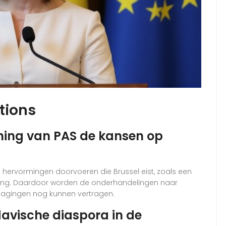
tions
ning van PAS de kansen op
 hervormingen doorvoeren die Brussel eist, zoals een
eving. Daardoor worden de onderhandelingen naar
dagingen nog kunnen vertragen.
davische diaspora in de