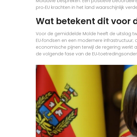
Moldavië bespreken. Een positieve beoordelin
pro‑EU krachten in het land waarschijnlijk ver
Wat betekent dit voor 
Voor de gemiddelde Molde heeft de uitslag t
EU‑fondsen en een modernere infrastructuur; 
economische pijnen terwijl de regering werkt 
de volgende fase van de EU‑toetredingsonder