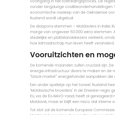
voortgang in het toetredingsproces. De reger
zonder langdurige coalitieonderhandelingen. 
economische nasleep van de Oekraïense oorlo
Rusland wordt uitgebuit.
De diaspora‑stemmen – Moldaviërs in Italië, R
marge van ongeveer 50.000 extra stemmen. Ana
stedelijke en plattelandskiezers verkleint, omd
hoe lidmaatschap hun leven heeft veranderd.
Vooruitzichten en moge
De komende maanden zullen cruciaal zijn. De re
energie‑infrastructuur divers te maken en de r
"black‑market" energiehandel aanpakken die c
Een ander spelletje op het toneel: Rusland hee
'Moldavische broeders' in de Dniester-regio g
EU, via de EU‑NAVO-raad, heeft al gereageerd 
Moldavië, maar er blijft een risico dat intern
Tot slot zal de komende Europese Commissie