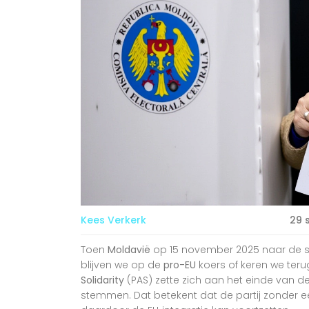
Kees Verkerk
29 
Toen
Moldavië
op 15 november 2025 naar de st
blijven we op de
pro-EU
koers of keren we teru
Solidarity
(PAS)
zette zich aan het einde van de
stemmen. Dat betekent dat de partij zonder e