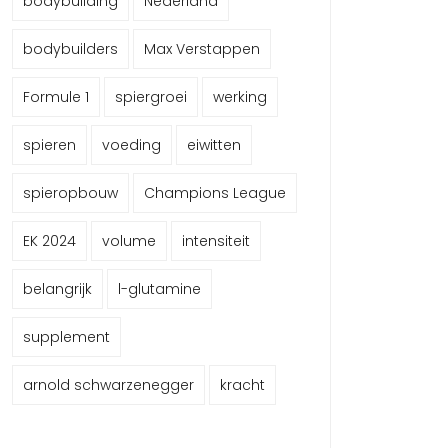
bodybuilding
Nederland
bodybuilders
Max Verstappen
Formule 1
spiergroei
werking
spieren
voeding
eiwitten
spieropbouw
Champions League
EK 2024
volume
intensiteit
belangrijk
l-glutamine
supplement
arnold schwarzenegger
kracht