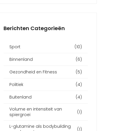
Berichten Categorieën
Sport
(10)
Binnenland
(6)
Gezondheid en Fitness
(5)
Politiek
(4)
Buitenland
(4)
Volume en intensiteit van
(1)
spiergroei
L-glutamine als bodybuilding
(1)