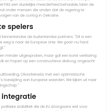
l PAS een duidelijke meerderheid behaalde, laten de
vooral onder mensen die vinden dat de regering te
lgen van de oorlog in Oekraïne.
ke spelers
l binnenlandse als buitenlandse partners: "Dit is een
ste weg is naar de Europese Unie. We gaan nu hard
t."
n minder uitgesproken, maar gaf een korte verklaring:
olk en hopen op een constructieve dialoog, ongeacht
itbreiding,
Olivia Reineld
, met een optimistische
's toewijding aan Europese waarden. We kijken uit naar
ingschap."
integratie
olitieke stabiliteit die de EU doorgaans eist voor